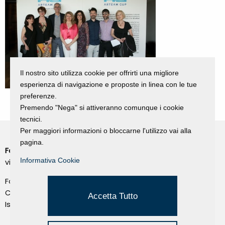
Il nostro sito utilizza cookie per offrirti una migliore
esperienza di navigazione e proposte in linea con le tue
preferenze.
Premendo "Nega" si attiveranno comunque i cookie
tecnici.
Per maggiori informazioni o bloccarne l'utilizzo vai alla
pagina.
Fondazione Dino Zoli
Cookie Policy
Informativa Cookie
viale Bologna 288, Forlì
Privacy Policy
Fondo dot. euro 285.000 i.v.
Credits
CF e P.IVA 03692820404
Accetta Tutto
Isc.Reg Per.Giu. n. 10404
Managed by Hi-Net