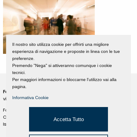
Il nostro sito utilizza cookie per offrirti una migliore
esperienza di navigazione e proposte in linea con le tue
preferenze.
Premendo "Nega" si attiveranno comunque i cookie
tecnici.
Per maggiori informazioni o bloccarne l'utilizzo vai alla
pagina.
Fondazione Dino Zoli
Cookie Policy
Informativa Cookie
viale Bologna 288, Forlì
Privacy Policy
Fondo dot. euro 285.000 i.v.
Credits
CF e P.IVA 03692820404
Accetta Tutto
Isc.Reg Per.Giu. n. 10404
Managed by Hi-Net