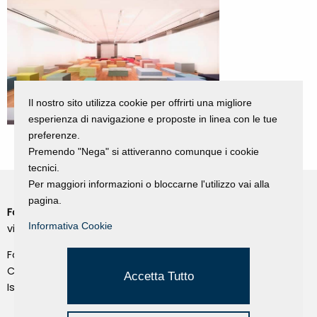
Il nostro sito utilizza cookie per offrirti una migliore
esperienza di navigazione e proposte in linea con le tue
preferenze.
Premendo "Nega" si attiveranno comunque i cookie
tecnici.
Per maggiori informazioni o bloccarne l'utilizzo vai alla
pagina.
Fondazione Dino Zoli
Cookie Policy
Informativa Cookie
viale Bologna 288, Forlì
Privacy Policy
Fondo dot. euro 285.000 i.v.
Credits
CF e P.IVA 03692820404
Accetta Tutto
Isc.Reg Per.Giu. n. 10404
Managed by Hi-Net