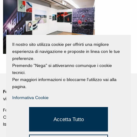
Il nostro sito utilizza cookie per offrirti una migliore
esperienza di navigazione e proposte in linea con le tue
preferenze.
Premendo "Nega" si attiveranno comunque i cookie
tecnici.
Per maggiori informazioni o bloccarne l'utilizzo vai alla
pagina.
Fondazione Dino Zoli
Cookie Policy
Informativa Cookie
viale Bologna 288, Forlì
Privacy Policy
Fondo dot. euro 285.000 i.v.
Credits
CF e P.IVA 03692820404
Accetta Tutto
Isc.Reg Per.Giu. n. 10404
Managed by Hi-Net