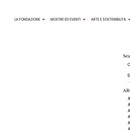
LA FONDAZIONE
MOSTRE ED EVENTI
ARTE E SOSTENIBILITA
Se
AR
AN
AN
AN
AN
AN
AN