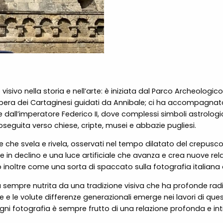
sivo nella storia e nell’arte: è iniziata dal Parco Archeologico d
era dei Cartaginesi guidati da Annibale; ci ha accompagnato
re dall’imperatore Federico II, dove complessi simboli astrologi
seguita verso chiese, cripte, musei e abbazie pugliesi.
ce che svela e rivela, osservati nel tempo dilatato del crepu
 in declino e una luce artificiale che avanza e crea nuove relaz
rono inoltre come una sorta di spaccato sulla fotografia italia
sempre nutrita da una tradizione visiva che ha profonde radici 
 e le volute differenze generazionali emerge nei lavori di questi
gni fotografia è sempre frutto di una relazione profonda e intima