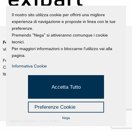
Il nostro sito utilizza cookie per offrirti una migliore
esperienza di navigazione e proposte in linea con le tue
preferenze.
Premendo "Nega" si attiveranno comunque i cookie
tecnici.
Fondazione Dino Zoli
Cookie Policy
Per maggiori informazioni o bloccarne l'utilizzo vai alla
viale Bologna 288, Forlì
Privacy Policy
pagina.
Fondo dot. euro 285.000 i.v.
Credits
Informativa Cookie
CF e P.IVA 03692820404
Isc.Reg Per.Giu. n. 10404
Managed by Hi-Net
Accetta Tutto
Preferenze Cookie
Nega
Powered by Hi-Cookie v.master-15076cf1