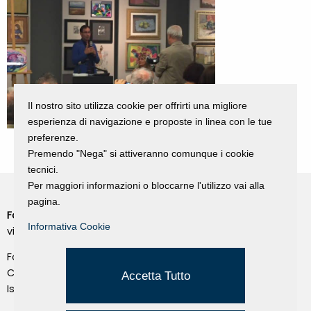
Il nostro sito utilizza cookie per offrirti una migliore
esperienza di navigazione e proposte in linea con le tue
preferenze.
Premendo "Nega" si attiveranno comunque i cookie
tecnici.
Per maggiori informazioni o bloccarne l'utilizzo vai alla
pagina.
Fondazione Dino Zoli
Cookie Policy
Informativa Cookie
viale Bologna 288, Forlì
Privacy Policy
Fondo dot. euro 285.000 i.v.
Credits
CF e P.IVA 03692820404
Accetta Tutto
Isc.Reg Per.Giu. n. 10404
Managed by Hi-Net