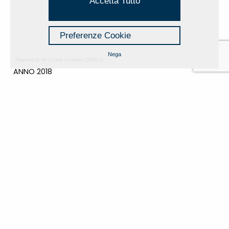
Accetta Tutto
ANNO 2024
ANNO 2023
ANNO 2022
Preferenze Cookie
ANNO 2021
ANNO 2020
Nega
ANNO 2019
Powered by Hi-Cookie v.master-15076cf1
ANNO 2018
ANNO 2017
ANNO 2016
ANNO 2015
ANNO 2014
ANNO 2011
ANNO 2010
ANNO 2009
ANNO 2008
CATEGORIES
GALLERY
MOSTRE E EVENTI
NEWS