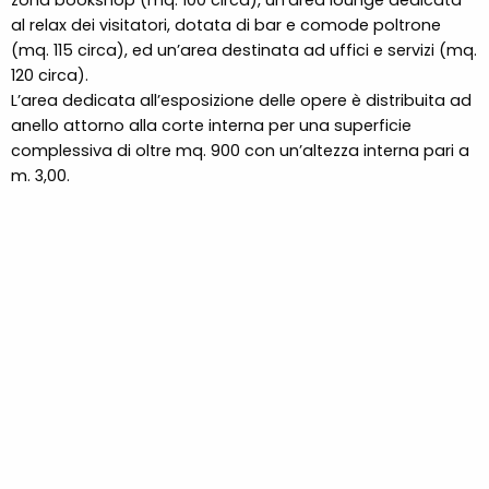
zona bookshop (mq. 100 circa), un’area lounge dedicata
al relax dei visitatori, dotata di bar e comode poltrone
(mq. 115 circa), ed un’area destinata ad uffici e servizi (mq.
120 circa).
L’area dedicata all’esposizione delle opere è distribuita ad
anello attorno alla corte interna per una superficie
complessiva di oltre mq. 900 con un’altezza interna pari a
m. 3,00.