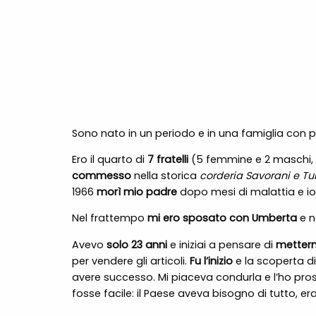
Sono nato in un periodo e in una famiglia con 
Ero il quarto di
7 fratelli
(5 femmine e 2 maschi, di
commesso
nella storica
corderia Savorani e T
1966
morì mio padre
dopo mesi di malattia e io
Nel frattempo
mi ero sposato con Umberta
e n
Avevo
solo 23 anni
e iniziai a pensare di
metterm
per vendere gli articoli.
Fu l’inizio
e la scoperta d
avere successo. Mi piaceva condurla e l’ho pro
fosse facile: il Paese aveva bisogno di tutto, e