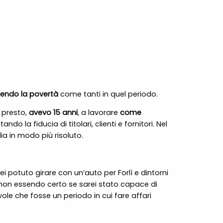
cendo la povertà
come tanti in quel periodo.
i presto,
avevo 15 anni
, a lavorare
come
ando la fiducia di titolari, clienti e fornitori. Nel
a in modo più risoluto.
i potuto girare con un’auto per Forlì e dintorni
non essendo certo se sarei stato capace di
ole che fosse un periodo in cui fare affari