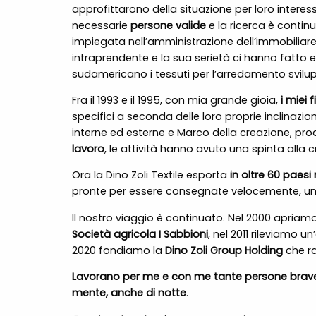
approfittarono della situazione per loro interes
necessarie
persone valide
e la ricerca è contin
impiegata nell’amministrazione dell’immobiliare 
intraprendente e la sua serietà ci hanno fatto e
sudamericano i tessuti per l’arredamento sviluppa
Fra il 1993 e il 1995, con mia grande gioia,
i miei 
specifici a seconda delle loro proprie inclinazion
interne ed esterne e Marco della creazione, prod
lavoro
, le attività hanno avuto una spinta alla 
Ora la Dino Zoli Textile esporta
in oltre 60 paes
pronte per essere consegnate velocemente, uno 
Il nostro viaggio è continuato. Nel 2000 apriam
Società agricola I Sabbioni
, nel 2011 rileviamo 
2020 fondiamo la
Dino Zoli Group Holding
che ra
Lavorano per me e con me tante persone brav
mente, anche di notte
.