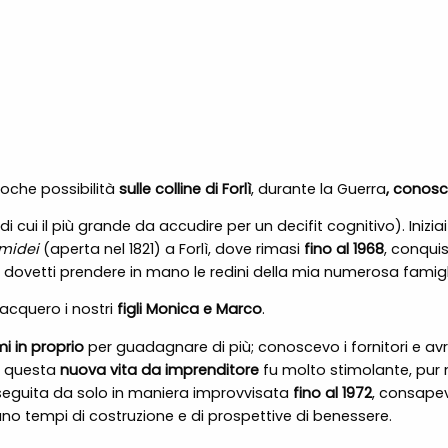
poche possibilità
sulle colline di Forlì
, durante la Guerra
, conos
 cui il più grande da accudire per un decifit cognitivo). Inizia
umidei
(aperta nel 1821) a Forlì, dove rimasi
fino al 1968
, conquist
 dovetti prendere in mano le redini della mia numerosa famigli
acquero i nostri
figli Monica e Marco
.
i in proprio
per guadagnare di più; conoscevo i fornitori e avre
i questa
nuova vita da imprenditore
fu molto stimolante, pur 
seguita da solo in maniera improvvisata
fino al 1972
, consapev
rano tempi di costruzione e di prospettive di benessere.