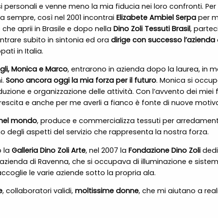
si personali e venne meno la mia fiducia nei loro confronti. Pe
ua sempre, così nel 2001 incontrai
Elizabete Ambiel Serpa
per m
che aprii in Brasile e dopo nella
Dino Zoli Tessuti Brasil
, partec
ntrare subito in sintonia ed ora
dirige con successo l’azienda
ti in Italia.
figli, Monica e Marco
, entrarono in azienda dopo la laurea, in 
i.
Sono ancora oggi la mia forza per il futuro
. Monica si occup
uzione e organizzazione delle attività. Con l’avvento dei miei 
crescita e anche per me averli a fianco è fonte di nuove motiva
i nel mondo
, produce e commercializza tessuti per arredam
degli aspetti del servizio che rappresenta la nostra forza.
o la
Galleria Dino Zoli Arte
, nel 2007 la
Fondazione Dino Zoli
dedi
un’azienda di Ravenna, che si occupava di illuminazione e sistem
ccoglie le varie aziende sotto la propria ala.
e
, collaboratori validi,
moltissime donne
, che mi aiutano a rea