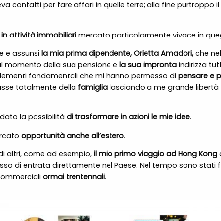
a contatti per fare affari in quelle terre; alla fine purtroppo i
in attività immobiliari
mercato particolarmente vivace in quegl
re e assunsi
la mia prima dipendente, Orietta Amadori,
che ne
no al momento della sua pensione e
la sua impronta
indirizza tut
 elementi fondamentali che mi hanno permesso di
pensare e pr
sse totalmente della
famiglia
lasciando a me grande libertà p
dato la possibilità
di trasformare in azioni le mie idee
.
ercato
opportunità anche all’estero
.
 di altri, come ad esempio,
il mio primo viaggio ad Hong Kong
c
sso di entrata direttamente nel Paese. Nel tempo sono stati fa
 commerciali
ormai trentennali
.