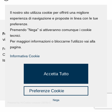
Il nostro sito utilizza cookie per offrirti una migliore
esperienza di navigazione e proposte in linea con le tue
preferenze.
Premendo "Nega" si attiveranno comunque i cookie
Fondazione Dino Zoli
Cookie Policy
tecnici.
viale Bologna 288, Forlì
Per maggiori informazioni o bloccarne l'utilizzo vai alla
Privacy Policy
pagina.
Fondo dot. euro 285.000 i.v.
Credits
CF e P.IVA 03692820404
Informativa Cookie
Isc.Reg Per.Giu. n. 10404
Managed by Hi-Net
Accetta Tutto
Preferenze Cookie
Nega
Powered by Hi-Cookie v.master-15076cf1