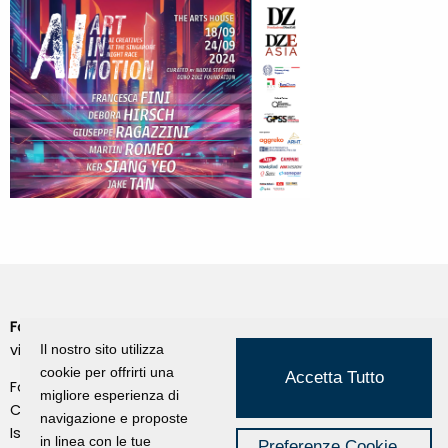
Fondazione Dino Zoli
Cookie Policy
viale Bologna 288, Forlì
Il nostro sito utilizza
Privacy Policy
cookie per offrirti una
Accetta Tutto
Fondo dot. euro 285.000 i.v.
migliore esperienza di
Credits
CF e P.IVA 03692820404
navigazione e proposte
Isc.Reg Per.Giu. n. 10404
Managed by Hi-Net
in linea con le tue
Preferenze Cookie