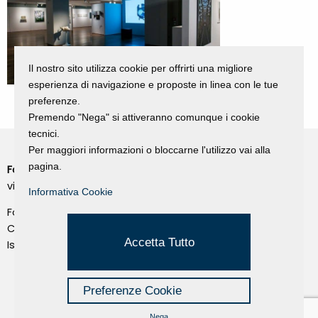
Il nostro sito utilizza cookie per offrirti una migliore
esperienza di navigazione e proposte in linea con le tue
preferenze.
Premendo "Nega" si attiveranno comunque i cookie
tecnici.
Per maggiori informazioni o bloccarne l'utilizzo vai alla
pagina.
Fondazione Dino Zoli
Cookie Policy
viale Bologna 288, Forlì
Informativa Cookie
Privacy Policy
Fondo dot. euro 285.000 i.v.
Credits
CF e P.IVA 03692820404
Accetta Tutto
Isc.Reg Per.Giu. n. 10404
Managed by Hi-Net
Preferenze Cookie
Nega