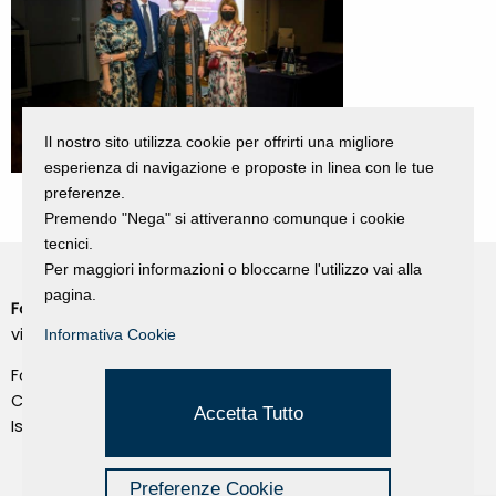
Il nostro sito utilizza cookie per offrirti una migliore
esperienza di navigazione e proposte in linea con le tue
preferenze.
Premendo "Nega" si attiveranno comunque i cookie
tecnici.
Per maggiori informazioni o bloccarne l'utilizzo vai alla
pagina.
Fondazione Dino Zoli
Cookie Policy
viale Bologna 288, Forlì
Informativa Cookie
Privacy Policy
Fondo dot. euro 285.000 i.v.
Credits
CF e P.IVA 03692820404
Accetta Tutto
Isc.Reg Per.Giu. n. 10404
Managed by Hi-Net
Preferenze Cookie