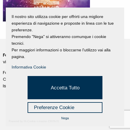
Il nostro sito utilizza cookie per offrirti una migliore
esperienza di navigazione e proposte in linea con le tue
preferenze.
Premendo "Nega" si attiveranno comunque i cookie
tecnici.
Per maggiori informazioni o bloccarne l'utilizzo vai alla
Fondazione Dino Zoli
Cookie Policy
pagina.
viale Bologna 288, Forlì
Privacy Policy
Informativa Cookie
Fondo dot. euro 285.000 i.v.
Credits
CF e P.IVA 03692820404
Isc.Reg Per.Giu. n. 10404
Managed by Hi-Net
Accetta Tutto
Preferenze Cookie
Nega
Powered by Hi-Cookie v.master-15076cf1