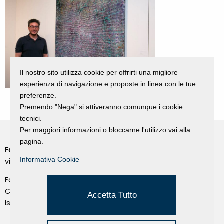
Il nostro sito utilizza cookie per offrirti una migliore
esperienza di navigazione e proposte in linea con le tue
preferenze.
Premendo "Nega" si attiveranno comunque i cookie
tecnici.
Per maggiori informazioni o bloccarne l'utilizzo vai alla
pagina.
Fondazione Dino Zoli
Cookie Policy
Informativa Cookie
viale Bologna 288, Forlì
Privacy Policy
Fondo dot. euro 285.000 i.v.
Credits
CF e P.IVA 03692820404
Accetta Tutto
Isc.Reg Per.Giu. n. 10404
Managed by Hi-Net