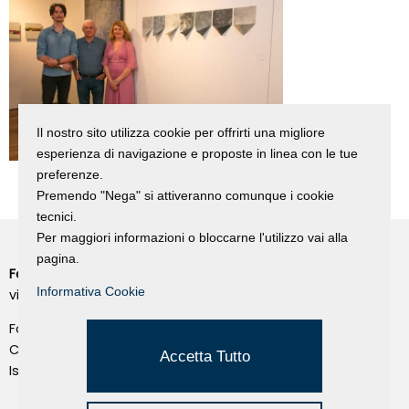
Il nostro sito utilizza cookie per offrirti una migliore
esperienza di navigazione e proposte in linea con le tue
preferenze.
Premendo "Nega" si attiveranno comunque i cookie
tecnici.
Per maggiori informazioni o bloccarne l'utilizzo vai alla
pagina.
Fondazione Dino Zoli
Cookie Policy
Informativa Cookie
viale Bologna 288, Forlì
Privacy Policy
Fondo dot. euro 285.000 i.v.
Credits
CF e P.IVA 03692820404
Accetta Tutto
Isc.Reg Per.Giu. n. 10404
Managed by Hi-Net