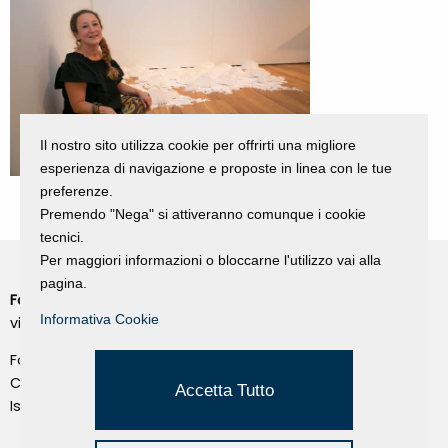
Il nostro sito utilizza cookie per offrirti una migliore
esperienza di navigazione e proposte in linea con le tue
preferenze.
Premendo "Nega" si attiveranno comunque i cookie
tecnici.
Per maggiori informazioni o bloccarne l'utilizzo vai alla
pagina.
Fondazione Dino Zoli
Cookie Policy
Informativa Cookie
viale Bologna 288, Forlì
Privacy Policy
Fondo dot. euro 285.000 i.v.
Credits
CF e P.IVA 03692820404
Accetta Tutto
Isc.Reg Per.Giu. n. 10404
Managed by Hi-Net