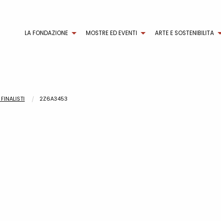
LA FONDAZIONE
MOSTRE ED EVENTI
ARTE E SOSTENIBILITA
FINALISTI
2Z6A3453