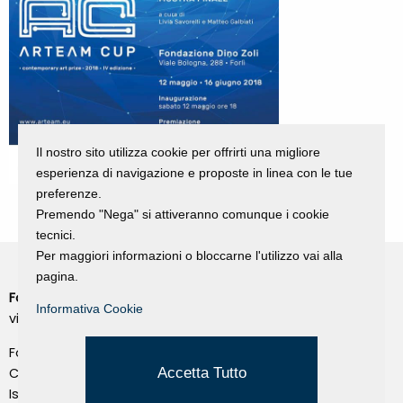
Il nostro sito utilizza cookie per offrirti una migliore
esperienza di navigazione e proposte in linea con le tue
preferenze.
Premendo "Nega" si attiveranno comunque i cookie
tecnici.
Per maggiori informazioni o bloccarne l'utilizzo vai alla
pagina.
Fondazione Dino Zoli
Cookie Policy
Informativa Cookie
viale Bologna 288, Forlì
Privacy Policy
Fondo dot. euro 285.000 i.v.
Credits
Accetta Tutto
CF e P.IVA 03692820404
Isc.Reg Per.Giu. n. 10404
Managed by Hi-Net