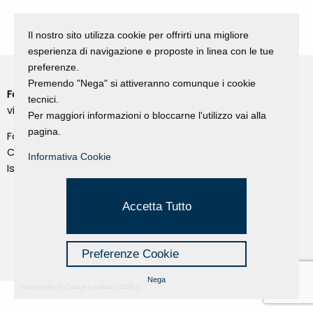
Il nostro sito utilizza cookie per offrirti una migliore
esperienza di navigazione e proposte in linea con le tue
preferenze.
Premendo "Nega" si attiveranno comunque i cookie
Fondazione Dino Zoli
Cookie Policy
tecnici.
viale Bologna 288, Forlì
Per maggiori informazioni o bloccarne l'utilizzo vai alla
Privacy Policy
pagina.
Fondo dot. euro 285.000 i.v.
Credits
CF e P.IVA 03692820404
Informativa Cookie
Isc.Reg Per.Giu. n. 10404
Managed by Hi-Net
Accetta Tutto
Preferenze Cookie
Nega
Powered by Hi-Cookie v.master-15076cf1