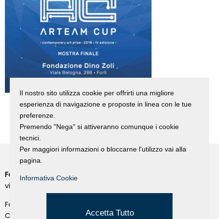
Il nostro sito utilizza cookie per offrirti una migliore
esperienza di navigazione e proposte in linea con le tue
preferenze.
Premendo "Nega" si attiveranno comunque i cookie
tecnici.
Per maggiori informazioni o bloccarne l'utilizzo vai alla
pagina.
Fondazione Dino Zoli
Cookie Policy
Informativa Cookie
viale Bologna 288, Forlì
Privacy Policy
Fondo dot. euro 285.000 i.v.
Credits
Accetta Tutto
CF e P.IVA 03692820404