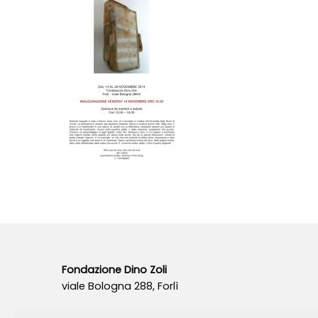
Fondazione Dino Zoli
viale Bologna 288, Forlì
Fondo dot. euro 285.000 i.v.