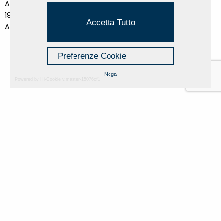
Alessandro Algardi
1979
Accetta Tutto
Acrilico su tela
Preferenze Cookie
Nega
Powered by Hi-Cookie v.master-15076cf1
Fondazione Dino Zoli
Cookie Policy
viale Bologna 288, Forlì
Privacy Policy