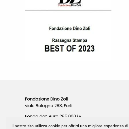
Fondazione Dino Zoli
viale Bologna 288, Forlì
Fondo dot. euro 285.000 i.v.
CF e P.IVA 03692820404
Il nostro sito utilizza cookie per offrirti una migliore esperienza 