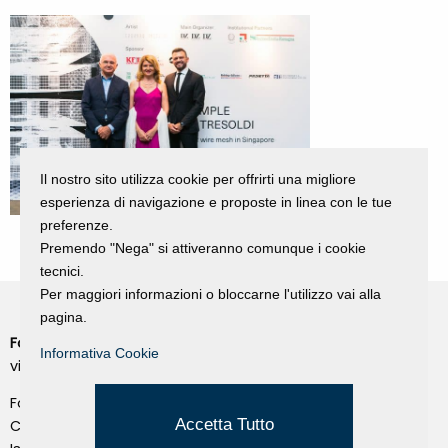
Il nostro sito utilizza cookie per offrirti una migliore
esperienza di navigazione e proposte in linea con le tue
preferenze.
Premendo "Nega" si attiveranno comunque i cookie
tecnici.
Per maggiori informazioni o bloccarne l'utilizzo vai alla
pagina.
Fondazione Dino Zoli
Cookie Policy
Informativa Cookie
viale Bologna 288, Forlì
Privacy Policy
Fondo dot. euro 285.000 i.v.
Credits
Accetta Tutto
CF e P.IVA 03692820404