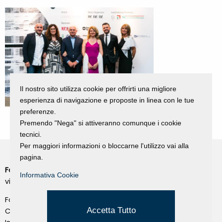
Il nostro sito utilizza cookie per offrirti una migliore
esperienza di navigazione e proposte in linea con le tue
preferenze.
Premendo "Nega" si attiveranno comunque i cookie
tecnici.
Per maggiori informazioni o bloccarne l'utilizzo vai alla
pagina.
Fondazione Dino Zoli
Cookie Policy
Informativa Cookie
viale Bologna 288, Forlì
Privacy Policy
Fondo dot. euro 285.000 i.v.
Credits
Accetta Tutto
CF e P.IVA 03692820404