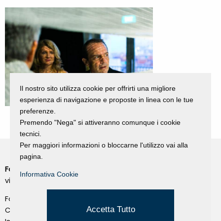
Il nostro sito utilizza cookie per offrirti una migliore
esperienza di navigazione e proposte in linea con le tue
preferenze.
Premendo "Nega" si attiveranno comunque i cookie
tecnici.
Per maggiori informazioni o bloccarne l'utilizzo vai alla
pagina.
Fondazione Dino Zoli
Cookie Policy
Informativa Cookie
viale Bologna 288, Forlì
Privacy Policy
Fondo dot. euro 285.000 i.v.
Credits
Accetta Tutto
CF e P.IVA 03692820404