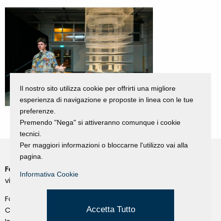
Il nostro sito utilizza cookie per offrirti una migliore
esperienza di navigazione e proposte in linea con le tue
preferenze.
Premendo "Nega" si attiveranno comunque i cookie
tecnici.
Per maggiori informazioni o bloccarne l'utilizzo vai alla
pagina.
Fondazione Dino Zoli
Cookie Policy
Informativa Cookie
viale Bologna 288, Forlì
Privacy Policy
Fondo dot. euro 285.000 i.v.
Credits
Accetta Tutto
CF e P.IVA 03692820404