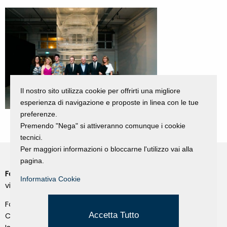
Il nostro sito utilizza cookie per offrirti una migliore
esperienza di navigazione e proposte in linea con le tue
preferenze.
Premendo "Nega" si attiveranno comunque i cookie
tecnici.
Per maggiori informazioni o bloccarne l'utilizzo vai alla
pagina.
Fondazione Dino Zoli
Cookie Policy
Informativa Cookie
viale Bologna 288, Forlì
Privacy Policy
Fondo dot. euro 285.000 i.v.
Credits
Accetta Tutto
CF e P.IVA 03692820404