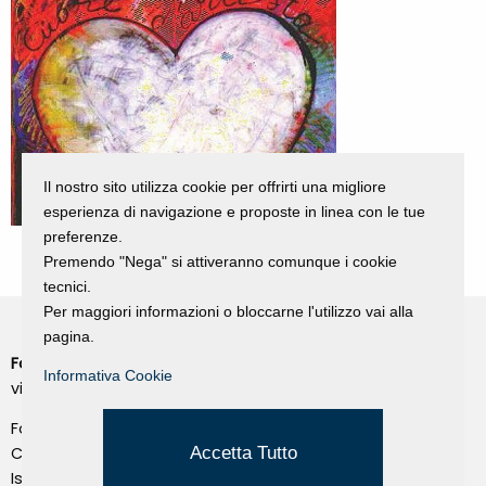
Il nostro sito utilizza cookie per offrirti una migliore
esperienza di navigazione e proposte in linea con le tue
preferenze.
Premendo "Nega" si attiveranno comunque i cookie
tecnici.
Per maggiori informazioni o bloccarne l'utilizzo vai alla
pagina.
Fondazione Dino Zoli
Cookie Policy
Informativa Cookie
viale Bologna 288, Forlì
Privacy Policy
Fondo dot. euro 285.000 i.v.
Credits
Accetta Tutto
CF e P.IVA 03692820404
Isc.Reg Per.Giu. n. 10404
Managed by Hi-Net