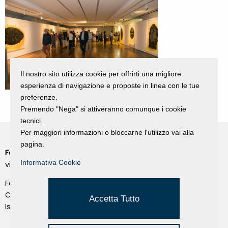
Il nostro sito utilizza cookie per offrirti una migliore
esperienza di navigazione e proposte in linea con le tue
preferenze.
Premendo "Nega" si attiveranno comunque i cookie
tecnici.
Per maggiori informazioni o bloccarne l'utilizzo vai alla
pagina.
Fondazione Dino Zoli
Cookie Policy
Informativa Cookie
viale Bologna 288, Forlì
Privacy Policy
Fondo dot. euro 285.000 i.v.
Credits
CF e P.IVA 03692820404
Accetta Tutto
Isc.Reg Per.Giu. n. 10404
Managed by Hi-Net