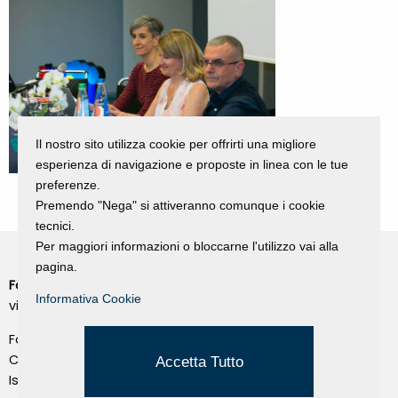
Il nostro sito utilizza cookie per offrirti una migliore
esperienza di navigazione e proposte in linea con le tue
preferenze.
Premendo "Nega" si attiveranno comunque i cookie
tecnici.
Per maggiori informazioni o bloccarne l'utilizzo vai alla
pagina.
Fondazione Dino Zoli
Cookie Policy
Informativa Cookie
viale Bologna 288, Forlì
Privacy Policy
Fondo dot. euro 285.000 i.v.
Credits
CF e P.IVA 03692820404
Accetta Tutto
Isc.Reg Per.Giu. n. 10404
Managed by Hi-Net