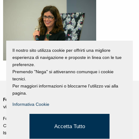
Il nostro sito utilizza cookie per offrirti una migliore
esperienza di navigazione e proposte in linea con le tue
preferenze.
Premendo "Nega" si attiveranno comunque i cookie
tecnici.
Per maggiori informazioni o bloccarne l'utilizzo vai alla
pagina.
Fondazione Dino Zoli
Cookie Policy
Informativa Cookie
viale Bologna 288, Forlì
Privacy Policy
Fondo dot. euro 285.000 i.v.
Credits
CF e P.IVA 03692820404
Accetta Tutto
Isc.Reg Per.Giu. n. 10404
Managed by Hi-Net