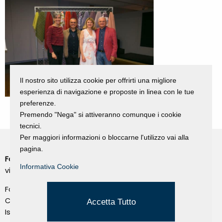
Il nostro sito utilizza cookie per offrirti una migliore
esperienza di navigazione e proposte in linea con le tue
preferenze.
Premendo "Nega" si attiveranno comunque i cookie
tecnici.
Per maggiori informazioni o bloccarne l'utilizzo vai alla
pagina.
Fondazione Dino Zoli
Cookie Policy
Informativa Cookie
viale Bologna 288, Forlì
Privacy Policy
Fondo dot. euro 285.000 i.v.
Credits
CF e P.IVA 03692820404
Accetta Tutto
Isc.Reg Per.Giu. n. 10404
Managed by Hi-Net