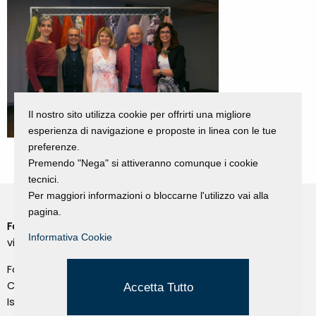
Il nostro sito utilizza cookie per offrirti una migliore
esperienza di navigazione e proposte in linea con le tue
preferenze.
Premendo "Nega" si attiveranno comunque i cookie
tecnici.
Per maggiori informazioni o bloccarne l'utilizzo vai alla
pagina.
Fondazione Dino Zoli
Cookie Policy
Informativa Cookie
viale Bologna 288, Forlì
Privacy Policy
Fondo dot. euro 285.000 i.v.
Credits
CF e P.IVA 03692820404
Accetta Tutto
Isc.Reg Per.Giu. n. 10404
Managed by Hi-Net