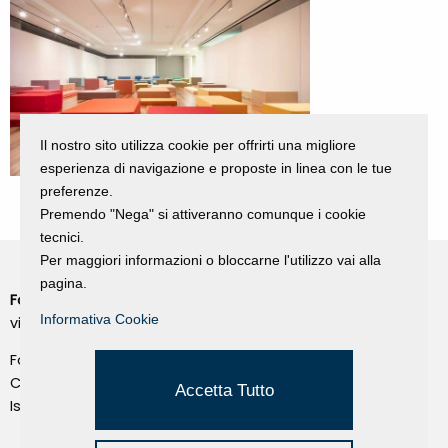
Il nostro sito utilizza cookie per offrirti una migliore
esperienza di navigazione e proposte in linea con le tue
preferenze.
Premendo "Nega" si attiveranno comunque i cookie
tecnici.
Per maggiori informazioni o bloccarne l'utilizzo vai alla
pagina.
Fondazione Dino Zoli
Cookie Policy
Informativa Cookie
viale Bologna 288, Forlì
Privacy Policy
Fondo dot. euro 285.000 i.v.
Credits
CF e P.IVA 03692820404
Accetta Tutto
Isc.Reg Per.Giu. n. 10404
Managed by Hi-Net