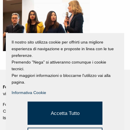
Il nostro sito utilizza cookie per offrirti una migliore
esperienza di navigazione e proposte in linea con le tue
preferenze.
Premendo "Nega" si attiveranno comunque i cookie
tecnici.
Per maggiori informazioni o bloccarne l'utilizzo vai alla
pagina.
Fondazione Dino Zoli
Cookie Policy
Informativa Cookie
viale Bologna 288, Forlì
Privacy Policy
Fondo dot. euro 285.000 i.v.
Credits
CF e P.IVA 03692820404
Accetta Tutto
Isc.Reg Per.Giu. n. 10404
Managed by Hi-Net