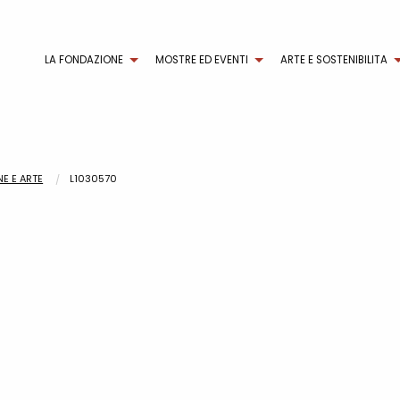
LA FONDAZIONE
MOSTRE ED EVENTI
ARTE E SOSTENIBILITA
E E ARTE
L1030570