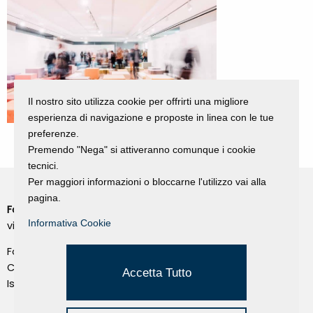
Il nostro sito utilizza cookie per offrirti una migliore
esperienza di navigazione e proposte in linea con le tue
preferenze.
Premendo "Nega" si attiveranno comunque i cookie
tecnici.
Per maggiori informazioni o bloccarne l'utilizzo vai alla
pagina.
Fondazione Dino Zoli
Cookie Policy
Informativa Cookie
viale Bologna 288, Forlì
Privacy Policy
Fondo dot. euro 285.000 i.v.
Credits
CF e P.IVA 03692820404
Accetta Tutto
Isc.Reg Per.Giu. n. 10404
Managed by Hi-Net