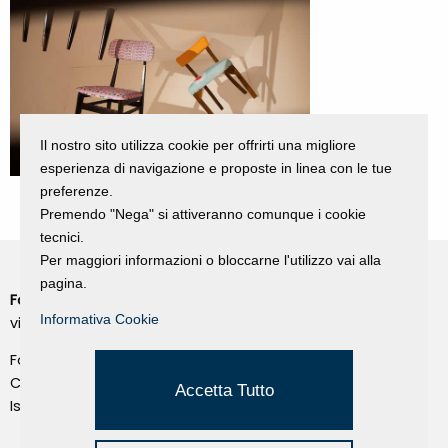
Il nostro sito utilizza cookie per offrirti una migliore
esperienza di navigazione e proposte in linea con le tue
preferenze.
Premendo "Nega" si attiveranno comunque i cookie
tecnici.
Per maggiori informazioni o bloccarne l'utilizzo vai alla
pagina.
Fondazione Dino Zoli
Cookie Policy
Informativa Cookie
viale Bologna 288, Forlì
Privacy Policy
Fondo dot. euro 285.000 i.v.
Credits
CF e P.IVA 03692820404
Accetta Tutto
Isc.Reg Per.Giu. n. 10404
Managed by Hi-Net