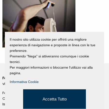
Il nostro sito utilizza cookie per offrirti una migliore
esperienza di navigazione e proposte in linea con le tue
preferenze.
Premendo "Nega" si attiveranno comunque i cookie
tecnici.
Per maggiori informazioni o bloccarne l'utilizzo vai alla
pagina.
Fondazione Dino Zoli
Cookie Policy
Informativa Cookie
viale Bologna 288, Forlì
Privacy Policy
Fondo dot. euro 285.000 i.v.
Credits
CF e P.IVA 03692820404
Accetta Tutto
Isc.Reg Per.Giu. n. 10404
Managed by Hi-Net