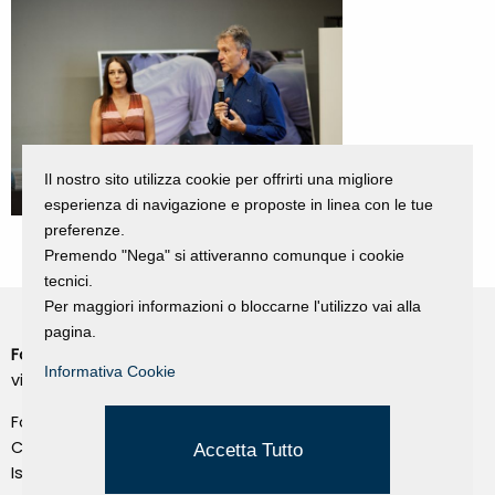
Il nostro sito utilizza cookie per offrirti una migliore
esperienza di navigazione e proposte in linea con le tue
preferenze.
Premendo "Nega" si attiveranno comunque i cookie
tecnici.
Per maggiori informazioni o bloccarne l'utilizzo vai alla
pagina.
Fondazione Dino Zoli
Cookie Policy
Informativa Cookie
viale Bologna 288, Forlì
Privacy Policy
Fondo dot. euro 285.000 i.v.
Credits
CF e P.IVA 03692820404
Accetta Tutto
Isc.Reg Per.Giu. n. 10404
Managed by Hi-Net