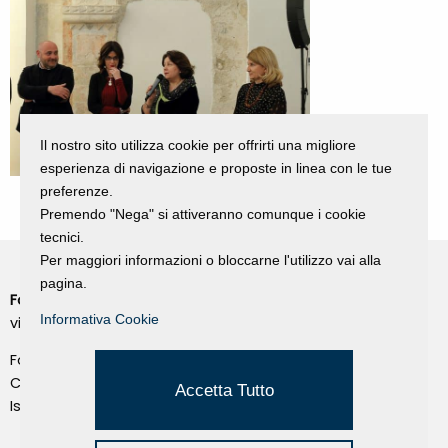
Il nostro sito utilizza cookie per offrirti una migliore
esperienza di navigazione e proposte in linea con le tue
preferenze.
Premendo "Nega" si attiveranno comunque i cookie
tecnici.
Per maggiori informazioni o bloccarne l'utilizzo vai alla
pagina.
Fondazione Dino Zoli
Cookie Policy
Informativa Cookie
viale Bologna 288, Forlì
Privacy Policy
Fondo dot. euro 285.000 i.v.
Credits
CF e P.IVA 03692820404
Accetta Tutto
Isc.Reg Per.Giu. n. 10404
Managed by Hi-Net