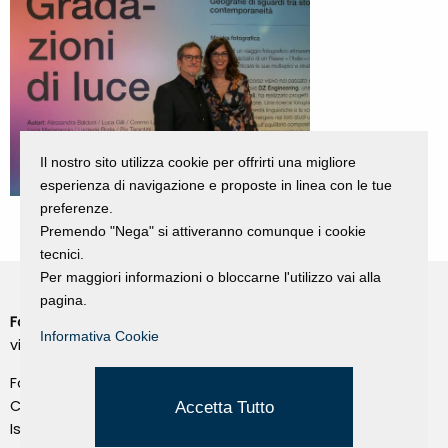
Il nostro sito utilizza cookie per offrirti una migliore
esperienza di navigazione e proposte in linea con le tue
preferenze.
Premendo "Nega" si attiveranno comunque i cookie
tecnici.
Per maggiori informazioni o bloccarne l'utilizzo vai alla
pagina.
Fondazione Dino Zoli
Cookie Policy
Informativa Cookie
viale Bologna 288, Forlì
Privacy Policy
Fondo dot. euro 285.000 i.v.
Credits
CF e P.IVA 03692820404
Accetta Tutto
Isc.Reg Per.Giu. n. 10404
Managed by Hi-Net