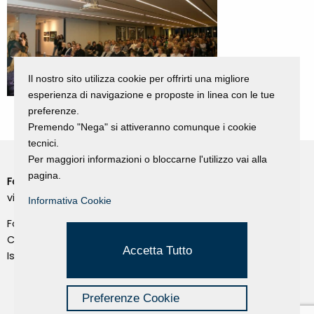
Il nostro sito utilizza cookie per offrirti una migliore
esperienza di navigazione e proposte in linea con le tue
preferenze.
Premendo "Nega" si attiveranno comunque i cookie
tecnici.
Per maggiori informazioni o bloccarne l'utilizzo vai alla
pagina.
Fondazione Dino Zoli
Cookie Policy
viale Bologna 288, Forlì
Informativa Cookie
Privacy Policy
Fondo dot. euro 285.000 i.v.
Credits
CF e P.IVA 03692820404
Accetta Tutto
Isc.Reg Per.Giu. n. 10404
Managed by Hi-Net
Preferenze Cookie