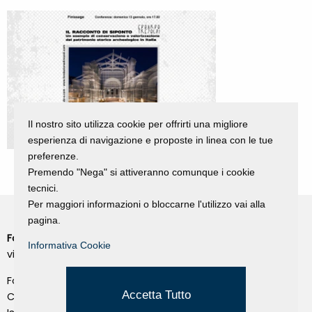
Il nostro sito utilizza cookie per offrirti una migliore
esperienza di navigazione e proposte in linea con le tue
preferenze.
Premendo "Nega" si attiveranno comunque i cookie
tecnici.
Per maggiori informazioni o bloccarne l'utilizzo vai alla
pagina.
Fondazione Dino Zoli
Cookie Policy
Informativa Cookie
viale Bologna 288, Forlì
Privacy Policy
Fondo dot. euro 285.000 i.v.
Credits
Accetta Tutto
CF e P.IVA 03692820404