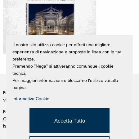
Il nostro sito utilizza cookie per offrirti una migliore
esperienza di navigazione e proposte in linea con le tue
preferenze.
Premendo "Nega" si attiveranno comunque i cookie
tecnici.
Per maggiori informazioni o bloccarne l'utilizzo vai alla
pagina.
Fondazione Dino Zoli
Cookie Policy
Informativa Cookie
viale Bologna 288, Forlì
Privacy Policy
Fondo dot. euro 285.000 i.v.
Credits
CF e P.IVA 03692820404
Accetta Tutto
Isc.Reg Per.Giu. n. 10404
Managed by Hi-Net