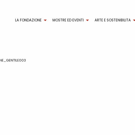
LA FONDAZIONE
MOSTRE ED EVENTI
ARTE E SOSTENIBILITA
NE_GENTILE003